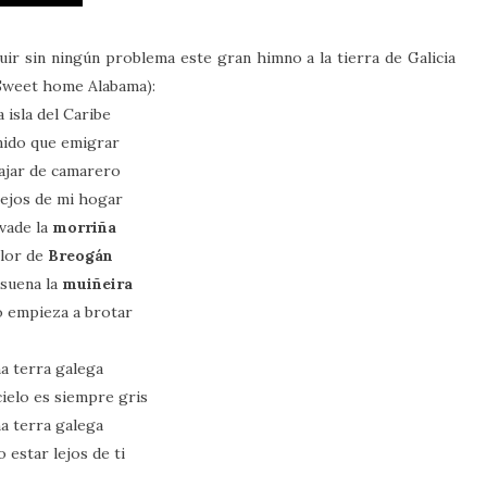
uir sin ningún problema este gran himno a la tierra de Galicia
 Sweet home Alabama):
 isla del Caribe
nido que emigrar
bajar de camarero
 lejos de mi hogar
vade la
morriña
olor de
Breogán
suena la
muiñeira
to empieza a brotar
a terra galega
cielo es siempre gris
a terra galega
 estar lejos de ti