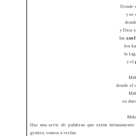
Donde s
y se
donde
y Dios 
las
zan
los ka
la Li
y el
Miñ
donde el 
Miñ
es duro
Miña
Hay una serie de palabras que están íntimamente r
gentes, vamos a verlas: