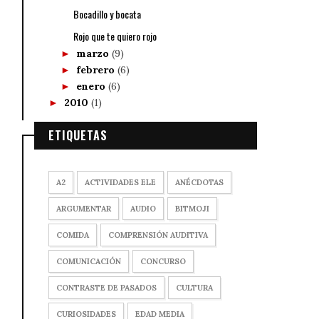
Bocadillo y bocata
Rojo que te quiero rojo
marzo
(9)
►
febrero
(6)
►
enero
(6)
►
2010
(1)
►
ETIQUETAS
A2
ACTIVIDADES ELE
ANÉCDOTAS
ARGUMENTAR
AUDIO
BITMOJI
COMIDA
COMPRENSIÓN AUDITIVA
COMUNICACIÓN
CONCURSO
CONTRASTE DE PASADOS
CULTURA
CURIOSIDADES
EDAD MEDIA