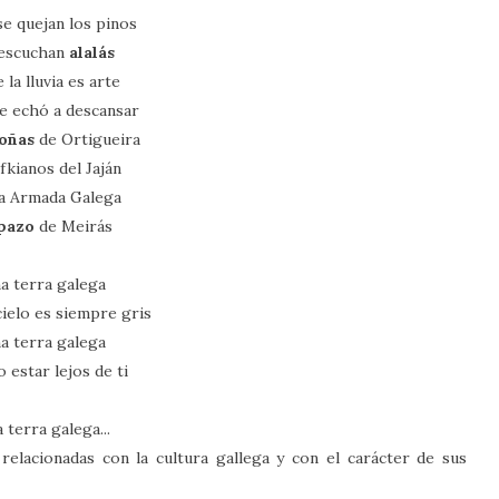
e quejan los pinos
 escuchan
alalás
 la lluvia es arte
se echó a descansar
foñas
de Ortigueira
fkianos del Jaján
ga Armada Galega
pazo
de Meirás
a terra galega
cielo es siempre gris
a terra galega
 estar lejos de ti
 terra galega...
elacionadas con la cultura gallega y con el carácter de sus