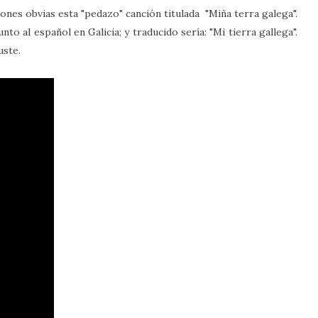
ones obvias esta "pedazo" canción titulada "Miña terra galega".
junto al español en Galicia; y traducido sería: "Mi tierra gallega".
uste.