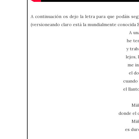
A continuación os dejo la letra para que podáis seg
(versioneando claro está la mundialmente conocida
A una
he te
y tra
lejos,
me in
el d
cuando 
el llan
Miñ
donde el 
Miñ
es duro